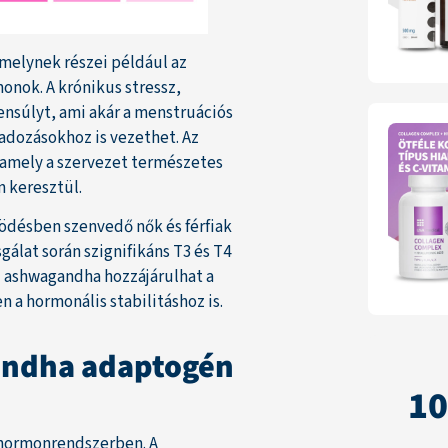
melynek részei például az
onok. A krónikus stressz,
ensúlyt, ami akár a menstruációs
gadozásokhoz is vezethet. Az
amely a szervezet természetes
n keresztül.
ödésben szenvedő nők és férfiak
álat során szignifikáns T3 és T4
z ashwagandha hozzájárulhat a
 a hormonális stabilitáshoz is.
gandha adaptogén
1
i hormonrendszerben. A