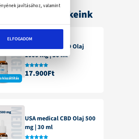
ényének javításához, valamint
elendőbb termékeink
ELFOGADOM
USA medical CBD Olaj
1000 mg | 30 ml
17.900
Ft
Értékelés:
4.87
 kiszállítás
/ 5
USA medical CBD Olaj 500
mg | 30 ml