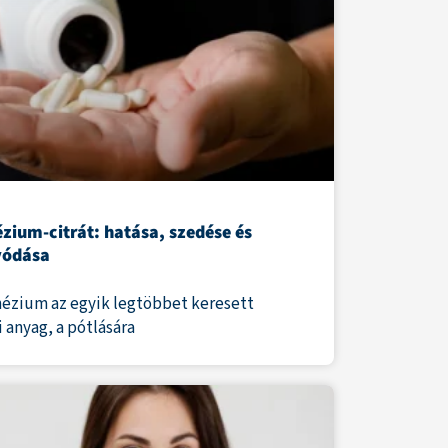
zium-citrát: hatása, szedése és
vódása
ézium az egyik legtöbbet keresett
 anyag, a pótlására