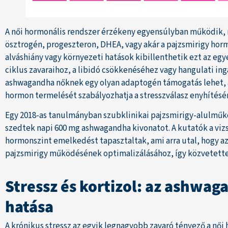
A női hormonális rendszer érzékeny egyensúlyban működik, 
ösztrogén, progeszteron, DHEA, vagy akár a pajzsmirigy horm
alváshiány vagy környezeti hatások kibillenthetik ezt az egy
ciklus zavaraihoz, a libidó csökkenéséhez vagy hangulati in
ashwagandha nőknek egy olyan adaptogén támogatás lehet, 
hormon termelését szabályozhatja a stresszválasz enyhítésé
Egy 2018-as tanulmányban szubklinikai pajzsmirigy-alulműk
szedtek napi 600 mg ashwagandha kivonatot. A kutatók a vizsg
hormonszint emelkedést tapasztaltak, ami arra utal, hogy a
pajzsmirigy működésének optimalizálásához, így közvetetten
Stressz és kortizol: az ashwa
hatása
A krónikus stressz az egyik legnagyobb zavaró tényező a nő