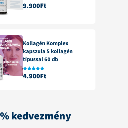
9.900
Ft
Értékelés:
4.84
/ 5
Kollagén Komplex
kapszula 5 kollagén
típussal 60 db
4.900
Ft
Értékelés:
4.88
/ 5
0% kedvezmény