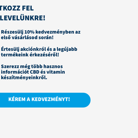
TKOZZ FEL
RLEVELÜNKRE!
Részesülj 10% kedvezményben az
első vásárlásod során!
Értesülj akciónkról és a legújabb
termékeink érkezéséről!
Szerezz még több hasznos
információt CBD és vitamin
készítményeinkről.
KÉREM A KEDVEZMÉNYT!