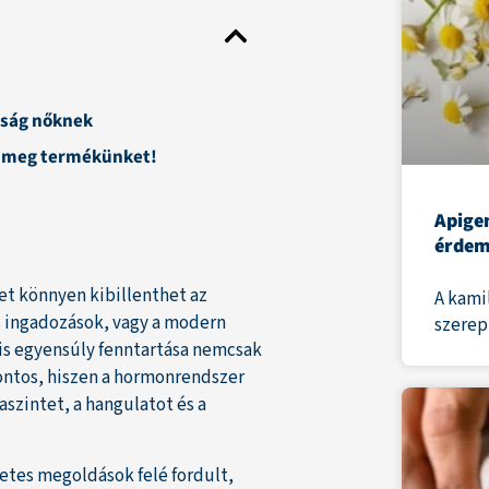
sság nőknek
d meg termékünket!
Apigen
érdem
et könnyen kibillenthet az
A kami
is ingadozások, vagy a modern
szerep
lis egyensúly fenntartása nemcsak
ontos, hiszen a hormonrendszer
iaszintet, a hangulatot és a
etes megoldások felé fordult,