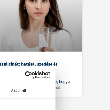
szglicinát: hatása, szedése és
khatásai
ótlás egyik visszatérő nehézsége, hogy a
ányos vaskészítmények sokaknál
A sütikről