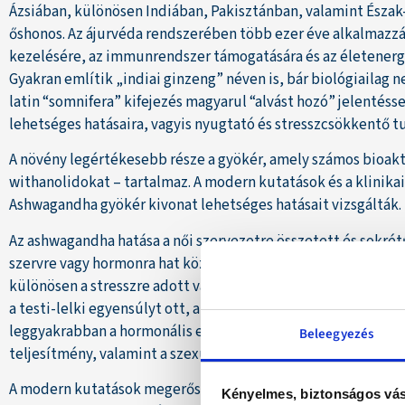
Ázsiában, különösen Indiában, Pakisztánban, valamint Észak
őshonos. Az ájurvéda rendszerében több ezer éve alkalmazzák 
kezelésére, az immunrendszer támogatására és az életenergia
Gyakran említik „indiai ginzeng” néven is, bár biológiailag 
latin “somnifera” kifejezés magyarul “alvást hozó” jelentéss
lehetséges hatásaira, vagyis nyugtató és stresszcsökkentő tu
A növény legértékesebb része a gyökér, amely számos bioak
withanolidokat – tartalmaz. A modern kutatások és a klinikai
Ashwagandha gyökér kivonat lehetséges hatásait vizsgálták.
Az ashwagandha hatása a női szervezetre összetett és sokré
szervre vagy hormonra hat közvetlenül, hanem az egész szer
különösen a stresszre adott válaszreakciókon keresztül. Ada
a testi-lelki egyensúlyt ott, ahol a legnagyobb szükség van r
leggyakrabban a hormonális egyensúly, a stresszválasz, az al
Beleegyezés
teljesítmény, valamint a szexuális és reproduktív funkciók t
A modern kutatások megerősíteni látszanak azokat az ősi me
Kényelmes, biztonságos vás