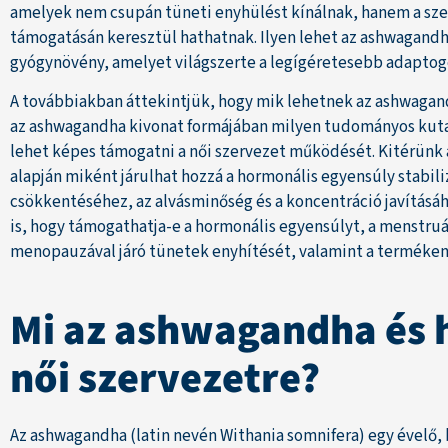
amelyek nem csupán tüneti enyhülést kínálnak, hanem a sz
támogatásán keresztül hathatnak. Ilyen lehet az ashwagandha 
gyógynövény, amelyet világszerte a legígéretesebb adaptog
A továbbiakban áttekintjük, hogy mik lehetnek az ashwagan
az ashwagandha kivonat formájában milyen tudományos kut
lehet képes támogatni a női szervezet működését. Kitérünk ar
alapján miként járulhat hozzá a hormonális egyensúly stabiliz
csökkentéséhez, az alvásminőség és a koncentráció javítás
is, hogy támogathatja-e a hormonális egyensúlyt, a menstruác
menopauzával járó tünetek enyhítését, valamint a terméken
Mi az ashwagandha és 
női szervezetre?
Az ashwagandha (latin nevén Withania somnifera) egy évelő,