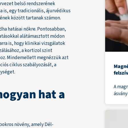
ervezet belső rendszerének
is, egy tradicionális, ájurvédikus
ének között tartanak számon.
dha hatásai nőkre. Pontosabban,
atásokkal alátámasztott módon
ra is, hogy klinikai vizsgálatok
álásához, a kortizol szint
ához. Mindemellett megnézzük azt
iós ciklus szabályozását, a
Magné
ységet.
felszí
A magn
hogyan hat a
ásványi
 bokros növény, amely Dél-