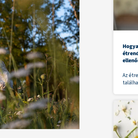
Hogya
étren
ellenő
Az étr
találh