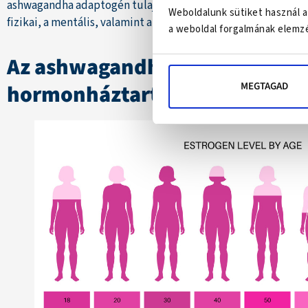
ashwagandha adaptogén tulajdonságai révén támogathatja a
Weboldalunk sütiket használ a
fizikai, a mentális, valamint az érzelmi stresszhez.
a weboldal forgalmának elemzé
Az ashwagandha szerepe a női
MEGTAGAD
hormonháztartásban