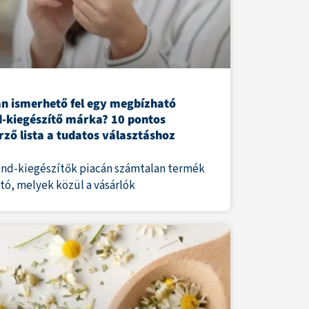
n ismerhető fel egy megbízható
d-kiegészítő márka? 10 pontos
rző lista a tudatos választáshoz
end-kiegészítők piacán számtalan termék
ató, melyek közül a vásárlók