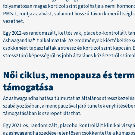
folyamatosan magas kortizol szint gátolhatja a nemi hormono
PMS-t, rontja az alvást, valamint hosszú távon kimerültségh
vezethet.
Egy 2012-es randomizált, kettős vak, placebo-kontrollált 
Ashwagandha®-t alkalmaztak. Az eredmények kiértékelése so
csökkenést tapasztaltak a stressz és kortizol szint kapcsán. 
stressztűrő képességről os jobb általános közérzetről számol
Női ciklus, menopauza és ter
támogatása
Az ashwagandha hatása túlmutat az általános stresszkezelése
szabályozásában, a menopauzával járó tünetek enyhítésébe
támogatásában is szerepet játszhat.
Egy 2021-es, randomizált, placebo-kontrollált klinikai vizsgá
az ashwagandha szedése jelentősen csökkentette a klimax