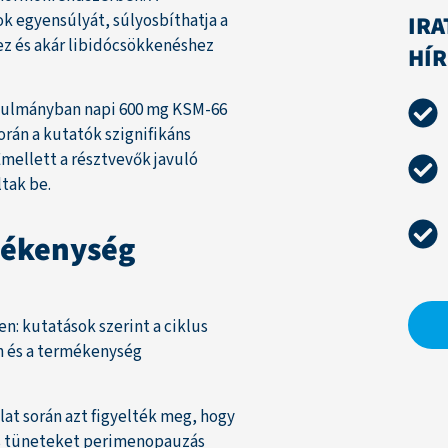
IRA
k egyensúlyát, súlyosbíthatja a
ez és akár libidócsökkenéshez
HÍ
tanulmányban napi 600 mg KSM-66
rán a kutatók szignifikáns
Emellett a résztvevők javuló
tak be.
mékenység
n: kutatások szerint a ciklus
n és a termékenység
lat során azt figyelték meg, hogy
os tüneteket perimenopauzás