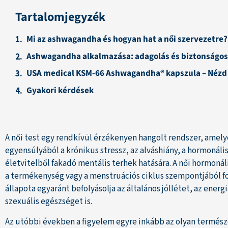
Tartalomjegyzék
Mi az ashwagandha és hogyan hat a női szervezetre?
Ashwagandha alkalmazása: adagolás és biztonságo
USA medical KSM-66 Ashwagandha® kapszula – Néz
Gyakori kérdések
A női test egy rendkívül érzékenyen hangolt rendszer, amely
egyensúlyából a krónikus stressz, az alváshiány, a hormonál
életvitelből fakadó mentális terhek hatására. A női hormoná
a termékenység vagy a menstruációs ciklus szempontjából f
állapota egyaránt befolyásolja az általános jóllétet, az energ
szexuális egészséget is.
Az utóbbi években a figyelem egyre inkább az olyan termész