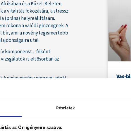
-Afrikában és a Közel-Keleten
a vitalitás fokozására, a stressz
 (prána) helyreállítására.
nem rokona a valódi ginzengnek. A
el bír, ami a növény legismertebb
lajdonságaira utal.
tív komponenst – főként
 vizsgálatok is elsősorban az
Vas-bi
tű. A gyógynövény nem egy adott
mellé
vezet működését hangolja újra –
ptogénként segíthet visszaállítani
A vasp
á. A nők esetében ez
hagyom
vásminőség, a kognitív
Részletek
erületén jelentkezhet.
gfigyeléseket, amelyek szerint az
árlás az Ön igényeire szabva.