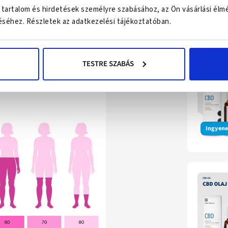
 szervezet alkalmazkodását a
 tartalom és hirdetések személyre szabásához, az Ön vásárlási élm
Legk
séhez. Részletek az adatkezelési tájékoztatóban.
TESTRE SZABÁS
Ingyenes