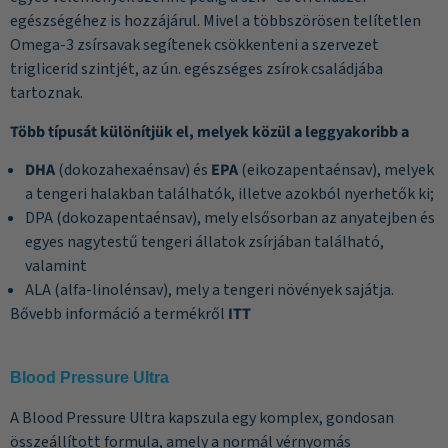
egészségéhez is hozzájárul. Mivel a többszörösen telítetlen
Omega-3 zsírsavak
segítenek csökkenteni a szervezet
triglicerid szintjét, az ún. egészséges zsírok családjába
tartoznak.
Több típusát különítjük el, melyek közül a leggyakoribb a
DHA
(dokozahexaénsav) és
EPA
(eikozapentaénsav), melyek
a tengeri halakban találhatók, illetve azokból nyerhetők ki;
DPA (dokozapentaénsav), mely elsősorban az anyatejben és
egyes nagytestű tengeri állatok zsírjában található,
valamint
ALA (alfa-linolénsav), mely a tengeri növények sajátja.
Bővebb információ a termékről
ITT
Blood Pressure Ultra
A Blood Pressure Ultra kapszula egy komplex, gondosan
összeállított formula, amely a normál vérnyomás