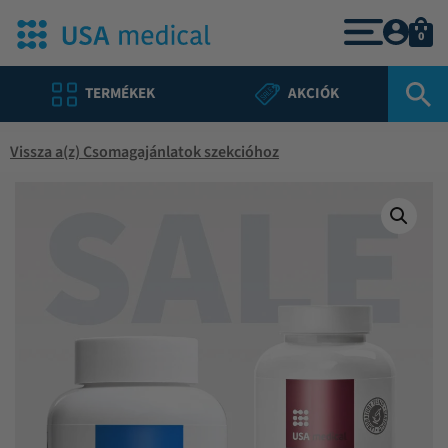
0
TERMÉKEK
AKCIÓK
Vissza a(z) Csomagajánlatok szekcióhoz