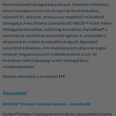
fenntartásának támogatására készült. Káliumot tartalmaz,
amely hozzájárul a normál vérnyomás fenntartásához,
valamint B1-vitamint, amely a szív megfelelő működését
támogatja. A készítmény standardizált ABG10+® érlelt fekete
fokhagyma kivonattal, szőlőmag kivonattal, AlphaWave® L-
teaninnal és nattokináz enzimmel egészül ki, amelyeket C-
vitaminnal és cinkkel kombináltunk egy jól átgondolt
összetétel érdekében. A formula központi célja a keringési
rendszer kiegyensúlyozott működésének és a szív- és
érrendszer mikrotápanyag-szintű támogatása a
mindennapokban.
Bővebb információ a termékről
ITT
Összetétel
GOLDEN® Omega 3 halolaj kapszula – összetevők:
Golden® Omega-3 halolaj koncentrátum, kapszulahéj (marha