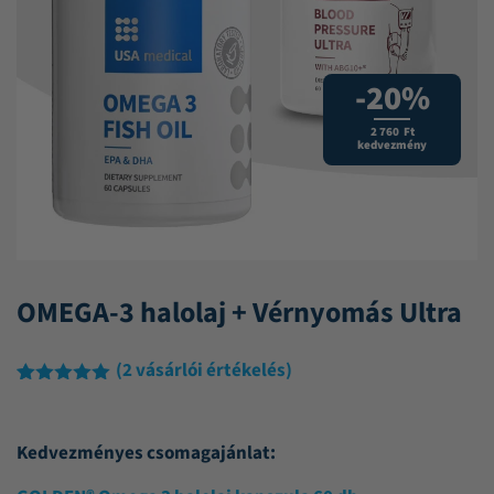
-20%
2 760 Ft
kedvezmény
OMEGA-3 halolaj + Vérnyomás Ultra
(
2
vásárlói értékelés)
Értékelés
2
5.00
az 5-
ből,
Kedvezményes csomagajánlat:
értékelés
alapján