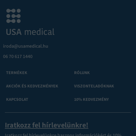
iroda@usamedical.hu
06 70 617 1440
TERMÉKEK
RÓLUNK
AKCIÓK ÉS KEDVEZMÉNYEK
VISZONTELADÓKNAK
KAPCSOLAT
10% KEDVEZMÉNY
Iratkozz fel hírlevelünkre!
Iratkozz fel hírlevelünkre hasznos információkért és 10%