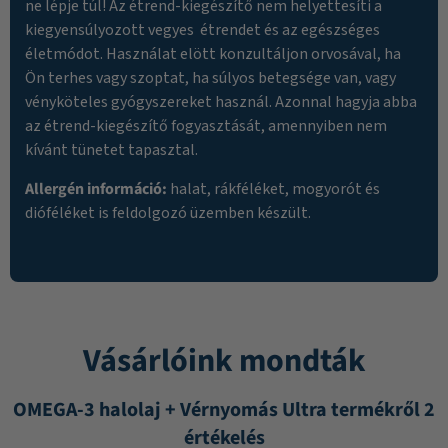
ne lépje túl! Az étrend-kiegészítő nem helyettesíti a
kiegyensúlyozott vegyes étrendet és az egészséges
életmódot. Használat elött konzultáljon orvosával, ha
Ön terhes vagy szoptat, ha súlyos betegsége van, vagy
vényköteles gyógyszereket használ. Azonnal hagyja abba
az étrend-kiegészítő fogyasztását, amennyiben nem
kívánt tünetet tapasztal.
Allergén információ:
halat, rákféléket, mogyorót és
dióféléket is feldolgozó üzemben készült.
Vásárlóink mondták
OMEGA-3 halolaj + Vérnyomás Ultra termékről 2
értékelés