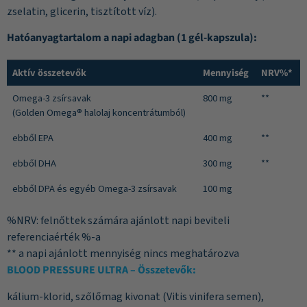
zselatin, glicerin, tisztított víz).
Hatóanyagtartalom a napi adagban (1 gél-kapszula):
Aktív összetevők
Mennyiség
NRV%*
Omega-3 zsírsavak
800 mg
**
(Golden Omega® halolaj koncentrátumból)
ebből EPA
400 mg
**
ebből DHA
300 mg
**
ebből DPA és egyéb Omega-3 zsírsavak
100 mg
%NRV: felnőttek számára ajánlott napi beviteli
referenciaérték %-a
** a napi ajánlott mennyiség nincs meghatározva
BLOOD PRESSURE ULTRA – Összetevők:
kálium-klorid, szőlőmag kivonat (Vitis vinifera semen),