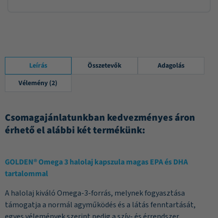
Leírás
Összetevők
Adagolás
Vélemény (2)
Csomagajánlatunkban kedvezményes áron
érhető el alábbi két termékünk:
GOLDEN® Omega 3 halolaj kapszula magas EPA és DHA
tartalommal
A halolaj kiváló Omega-3-forrás, melynek fogyasztása
támogatja a normál agyműködés és a látás fenntartását,
egyes vélemények szerint pedig a szív- és érrendszer