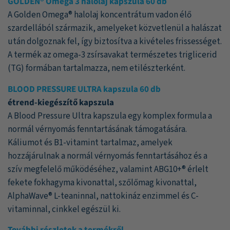
GOLDEN® Omega 3 halolaj kapszula 60 db
A Golden Omega® halolaj koncentrátum vadon élő
szardellából származik, amelyeket közvetlenül a halászat
után dolgoznak fel, így biztosítva a kivételes frissességet.
A termék az omega-3 zsírsavakat természetes triglicerid
(TG) formában tartalmazza, nem etilészterként.
BLOOD PRESSURE ULTRA kapszula 60 db
étrend-kiegészítő kapszula
A Blood Pressure Ultra kapszula egy komplex formula a
normál vérnyomás fenntartásának támogatására.
Káliumot és B1-vitamint tartalmaz, amelyek
hozzájárulnak a normál vérnyomás fenntartásához és a
szív megfelelő működéséhez, valamint ABG10+® érlelt
fekete fokhagyma kivonattal, szőlőmag kivonattal,
AlphaWave® L-teaninnal, nattokináz enzimmel és C-
vitaminnal, cinkkel egészül ki.