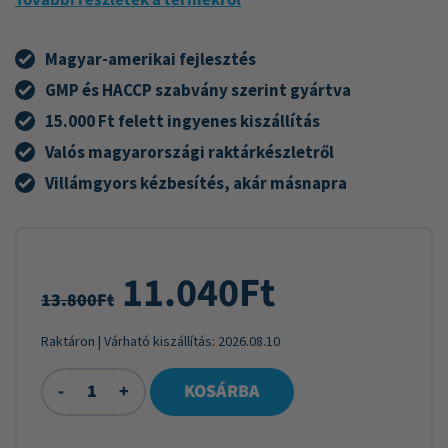
További részletek a termékről
Magyar-amerikai fejlesztés
GMP és HACCP szabvány szerint gyártva
15.000 Ft felett ingyenes kiszállítás
Valós magyarországi raktárkészletről
Villámgyors kézbesítés, akár másnapra
11.040
Ft
13.800
Ft
Raktáron
| Várható kiszállítás:
2026.08.10
-
+
KOSÁRBA