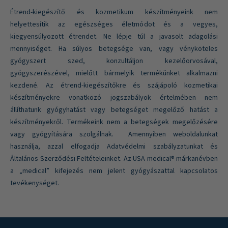
Étrend-kiegészítő és kozmetikum készítményeink nem
helyettesítik az egészséges életmódot és a vegyes,
kiegyensúlyozott étrendet. Ne lépje túl a javasolt adagolási
mennyiséget. Ha súlyos betegsége van, vagy vényköteles
gyógyszert szed, konzultáljon kezelőorvosával,
gyógyszerészével, mielőtt bármelyik termékünket alkalmazni
kezdené. Az étrend-kiegészítőkre és szájápoló kozmetikai
készítményekre vonatkozó jogszabályok értelmében nem
állíthatunk gyógyhatást vagy betegséget megelőző hatást a
készítményekről. Termékeink nem a betegségek megelőzésére
vagy gyógyítására szolgálnak. Amennyiben weboldalunkat
használja, azzal elfogadja Adatvédelmi szabályzatunkat és
Általános Szerződési Feltételeinket. Az USA medical® márkanévben
a „medical” kifejezés nem jelent gyógyászattal kapcsolatos
tevékenységet.