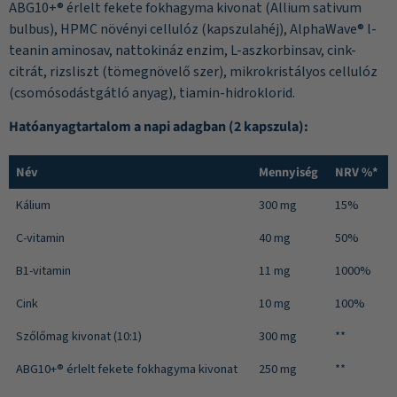
ABG10+® érlelt fekete fokhagyma kivonat (Allium sativum
bulbus), HPMC növényi cellulóz (kapszulahéj), AlphaWave® l-
teanin aminosav, nattokináz enzim, L-aszkorbinsav, cink-
citrát, rizsliszt (tömegnövelő szer), mikrokristályos cellulóz
(csomósodástgátló anyag), tiamin-hidroklorid.
Hatóanyagtartalom a napi adagban (2 kapszula):
Név
Mennyiség
NRV %*
Kálium
300 mg
15%
C-vitamin
40 mg
50%
B1-vitamin
11 mg
1000%
Cink
10 mg
100%
Szőlőmag kivonat (10:1)
300 mg
**
ABG10+® érlelt fekete fokhagyma kivonat
250 mg
**