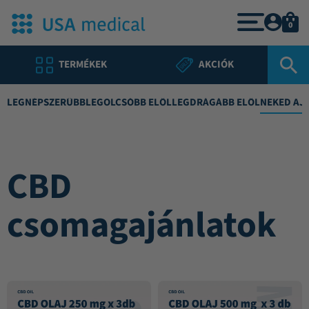
0
TERMÉKEK
AKCIÓK
LEGNÉPSZERŰBB
LEGOLCSÓBB ELŐL
LEGDRÁGÁBB ELŐL
NEKED AJ
CBD
csomagajánlatok