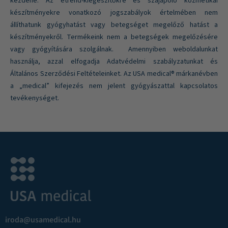
kezdené. Az étrend-kiegészítőkre és szájápoló kozmetikai
készítményekre vonatkozó jogszabályok értelmében nem
állíthatunk gyógyhatást vagy betegséget megelőző hatást a
készítményekről. Termékeink nem a betegségek megelőzésére
vagy gyógyítására szolgálnak. Amennyiben weboldalunkat
használja, azzal elfogadja Adatvédelmi szabályzatunkat és
Általános Szerződési Feltételeinket. Az USA medical® márkanévben
a „medical” kifejezés nem jelent gyógyászattal kapcsolatos
tevékenységet.
iroda@usamedical.hu