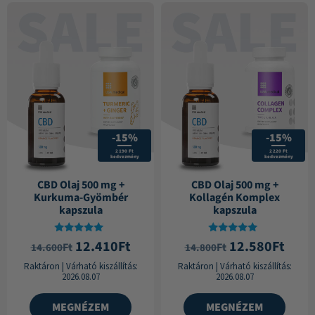
-15%
-15%
2 190 Ft
2 220 Ft
kedvezmény
kedvezmény
CBD Olaj 500 mg +
CBD Olaj 500 mg +
Kurkuma-Gyömbér
Kollagén Komplex
kapszula
kapszula
Értékelés:
Értékelés:
12.410
Ft
12.580
Ft
Ft
Ft
14.600
14.800
5.00
4.74
/ 5
/ 5
Raktáron
|
Várható kiszállítás:
Raktáron
|
Várható kiszállítás:
2026.08.07
2026.08.07
MEGNÉZEM
MEGNÉZEM