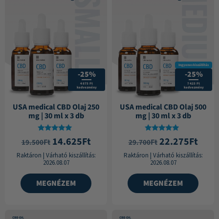
Ingyenes kiszállítás
-25%
-25%
4 875 Ft
7 425 Ft
kedvezmény
kedvezmény
USA medical CBD Olaj 250
USA medical CBD Olaj 500
mg | 30 ml x 3 db
mg | 30 ml x 3 db
Értékelés:
Értékelés:
14.625
Ft
22.275
Ft
Ft
Ft
19.500
29.700
4.92
4.91
/ 5
/ 5
Raktáron
|
Várható kiszállítás:
Raktáron
|
Várható kiszállítás:
2026.08.07
2026.08.07
MEGNÉZEM
MEGNÉZEM