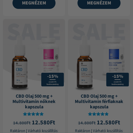
MEGNÉZEM
MEGNÉZEM
-15%
-15%
2 220 Ft
2 220 Ft
kedvezmény
kedvezmény
CBD Olaj 500 mg +
CBD Olaj 500 mg +
Multivitamin nőknek
Multivitamin férfiaknak
kapszula
kapszula
Értékelés:
Értékelés:
12.580
Ft
12.580
Ft
Ft
Ft
14.800
14.800
4.77
4.63
/ 5
/ 5
Raktáron
|
Várható kiszállítás:
Raktáron
|
Várható kiszállítás: