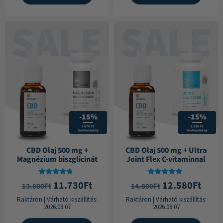
-15%
-15%
2 070 Ft
2 220 Ft
kedvezmény
kedvezmény
CBD Olaj 500 mg +
CBD Olaj 500 mg + Ultra
Magnézium biszglicinát
Joint Flex C-vitaminnal
Értékelés:
Értékelés:
11.730
Ft
12.580
Ft
Ft
Ft
13.800
14.800
4.50
4.63
/ 5
/ 5
Raktáron
|
Várható kiszállítás:
Raktáron
|
Várható kiszállítás:
2026.08.07
2026.08.07