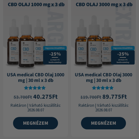
Ingyenes kiszállítás
Ingyenes kiszállítás
-25%
-25%
13 425 Ft
29 925 Ft
kedvezmény
kedvezmény
USA medical CBD Olaj 1000
USA medical CBD Olaj 3000
mg | 30 ml x 3 db
mg | 30 ml x 3 db
Értékelés:
Értékelés:
40.275
Ft
89.775
Ft
Ft
Ft
53.700
119.700
4.89
4.91
/ 5
/ 5
Raktáron
|
Várható kiszállítás:
Raktáron
|
Várható kiszállítás:
2026.08.07
2026.08.07
MEGNÉZEM
MEGNÉZEM