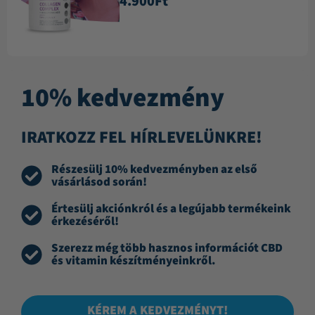
4.900
Ft
4.88
/ 5
10% kedvezmény
IRATKOZZ FEL HÍRLEVELÜNKRE!
Részesülj 10% kedvezményben az első
vásárlásod során!
Értesülj akciónkról és a legújabb termékeink
érkezéséről!
Szerezz még több hasznos információt CBD
és vitamin készítményeinkről.
KÉREM A KEDVEZMÉNYT!