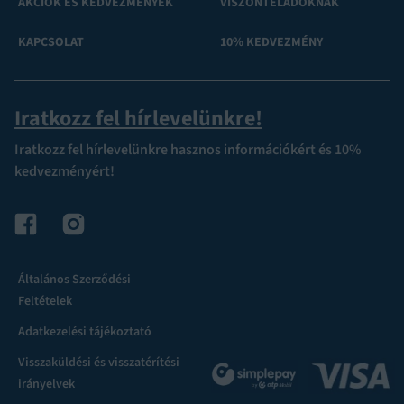
AKCIÓK ÉS KEDVEZMÉNYEK
VISZONTELADÓKNAK
KAPCSOLAT
10% KEDVEZMÉNY
Iratkozz fel hírlevelünkre!
Iratkozz fel hírlevelünkre hasznos információkért és 10%
kedvezményért!
Általános Szerződési
Feltételek
Adatkezelési tájékoztató
Visszaküldési és visszatérítési
irányelvek