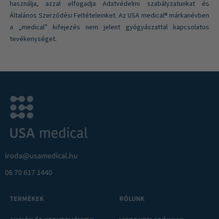
használja, azzal elfogadja Adatvédelmi szabályzatunkat és
Általános Szerződési Feltételeinket. Az USA medical® márkanévben
a „medical” kifejezés nem jelent gyógyászattal kapcsolatos
tevékenységet.
iroda@usamedical.hu
06 70 617 1440
TERMÉKEK
RÓLUNK