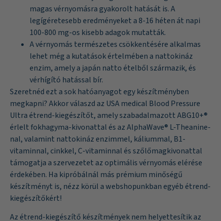
magas vérnyomásra gyakorolt hatását is. A
legígéretesebb eredményeket
a 8-16 héten át napi
100-800 mg-os kisebb adagok mutatták.
A vérnyomás természetes csökkentésére alkalmas
lehet még a
kutatások
értelmében a nattokináz
enzim, amely a japán natto ételből származik, és
vérhígító hatással bír.
Szeretnéd ezt a sok hatóanyagot egy készítményben
megkapni? Akkor válaszd az
USA medical Blood Pressure
Ultra
étrend-kiegészítőt, amely szabadalmazott ABG10+®
érlelt fokhagyma-kivonattal és az AlphaWave® L-Theanine-
nal, valamint nattokináz enzimmel, káliummal, B1-
vitaminnal, cinkkel, C-vitaminnal és szőlőmagkivonattal
támogatja a szervezetet az optimális vérnyomás elérése
érdekében. Ha kipróbálnál más prémium minőségű
készítményt is, nézz körül a webshopunkban egyéb
étrend-
kiegészítőkért
!
Az étrend-kiegészítő készítmények nem helyettesítik az