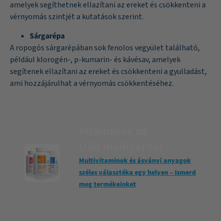
amelyek segíthetnek ellazítani az ereket és csökkenteni a
vérnyomás szintjét a
kutatások
szerint.
Sárgarépa
A ropogós sárgarépában sok fenolos vegyület található,
például klorogén-, p-kumarin- és kávésav, amelyek
segítenek ellazítani az ereket és csökkenteni a gyulladást,
ami
hozzájárulhat a vérnyomás csökkentéséhez
.
Vitaminok az
USA medical-tól
Multivitaminok és ásványi anyagok
széles választéka egy helyen – Ismerd
meg termékeinket