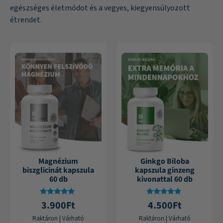
egészséges életmódot és a vegyes, kiegyensúlyozott
étrendet.
Magnézium
Ginkgo Biloba
biszglicinát kapszula
kapszula ginzeng
60 db
kivonattal 60 db
Értékelés:
Értékelés:
3.900
Ft
4.500
Ft
4.91
4.76
/ 5
/ 5
Raktáron
|
Várható
Raktáron
|
Várható