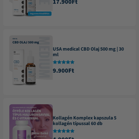
17.900
Ft
4.87
/ 5
Ingyenes kiszállítás
USA medical CBD Olaj 500 mg | 30
ml
Értékelés:
9.900
Ft
4.84
/ 5
Kollagén Komplex kapszula 5
kollagén típussal 60 db
Értékelés: