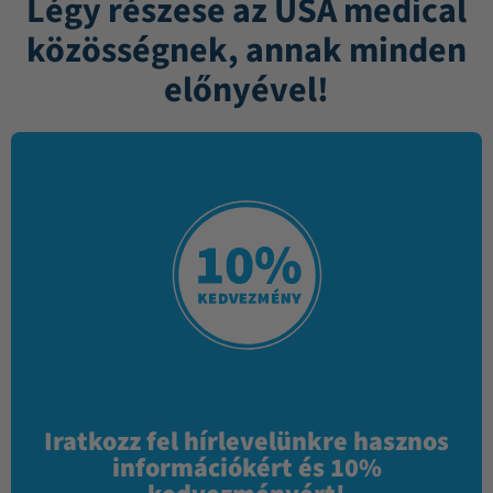
Légy részese az USA medical
közösségnek, annak minden
előnyével!
Iratkozz fel hírlevelünkre hasznos
információkért és 10%