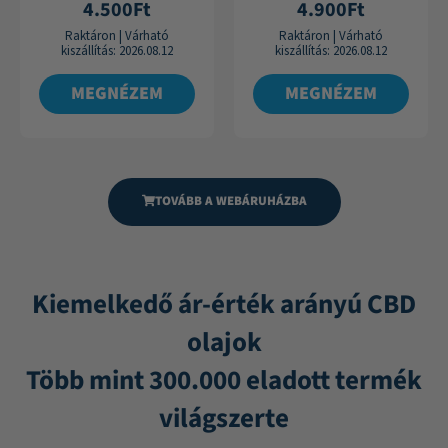
Értékelés:
Értékelés:
4.500
Ft
4.900
Ft
4.75
4.84
/ 5
/ 5
Raktáron
|
Várható
Raktáron
|
Várható
kiszállítás:
2026.08.12
kiszállítás:
2026.08.12
MEGNÉZEM
MEGNÉZEM
TOVÁBB A WEBÁRUHÁZBA
Kiemelkedő ár-érték arányú CBD
olajok
Több mint 300.000 eladott termék
világszerte