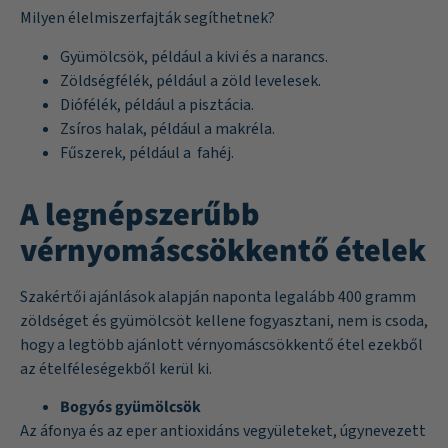
Milyen élelmiszerfajták segíthetnek?
Gyümölcsök, például a kivi és a narancs.
Zöldségfélék, például a zöld levelesek.
Diófélék, például a pisztácia.
Zsíros halak, például a makréla.
Fűszerek, például a fahéj.
A legnépszerűbb
vérnyomáscsökkentő ételek
Szakértői ajánlások alapján naponta legalább 400 gramm
zöldséget és gyümölcsöt kellene fogyasztani, nem is csoda,
hogy a legtöbb ajánlott vérnyomáscsökkentő étel ezekből
az ételféleségekből kerül ki.
Bogyós gyümölcsök
Az áfonya és az eper antioxidáns vegyületeket, úgynevezett