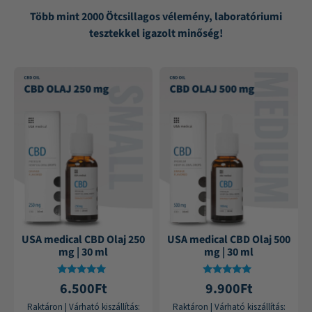
Több mint 2000 Ötcsillagos vélemény, laboratóriumi
tesztekkel igazolt minőség!
USA medical CBD Olaj 250
USA medical CBD Olaj 500
mg | 30 ml
mg | 30 ml
Értékelés:
Értékelés:
6.500
Ft
9.900
Ft
4.75
4.84
/ 5
/ 5
Raktáron
|
Várható kiszállítás:
Raktáron
|
Várható kiszállítás: