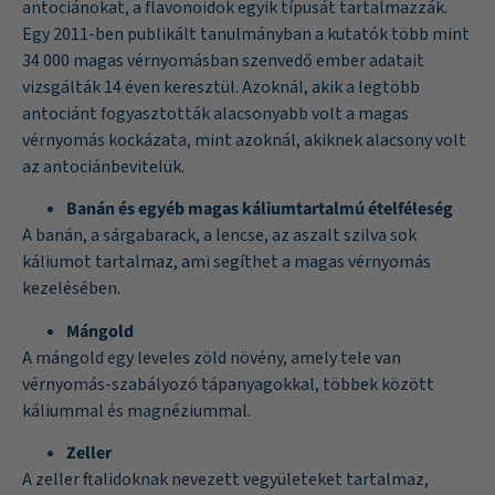
antociánokat, a flavonoidok egyik típusát tartalmazzák.
Egy 2011-ben publikált
tanulmányban
a kutatók több mint
34 000 magas vérnyomásban szenvedő ember adatait
vizsgálták 14 éven keresztül. Azoknál, akik a legtöbb
antociánt fogyasztották alacsonyabb volt a magas
vérnyomás kockázata, mint azoknál, akiknek alacsony volt
az antociánbevitelük.
Banán és egyéb magas káliumtartalmú ételféleség
A banán, a sárgabarack, a lencse, az aszalt szilva sok
káliumot tartalmaz, ami segíthet a magas vérnyomás
kezelésében.
Mángold
A mángold egy leveles zöld növény, amely tele van
vérnyomás-szabályozó tápanyagokkal, többek között
káliummal és magnéziummal.
Zeller
A zeller ftalidoknak nevezett vegyületeket tartalmaz,