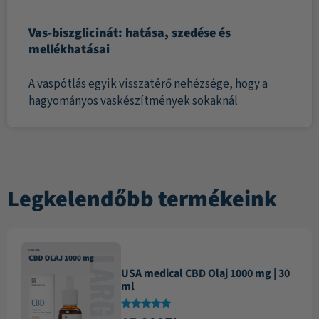
Vas-biszglicinát: hatása, szedése és
mellékhatásai
A vaspótlás egyik visszatérő nehézsége, hogy a
hagyományos vaskészítmények sokaknál
Legkelendőbb termékeink
USA medical CBD Olaj 1000 mg | 30
ml
Értékelés: