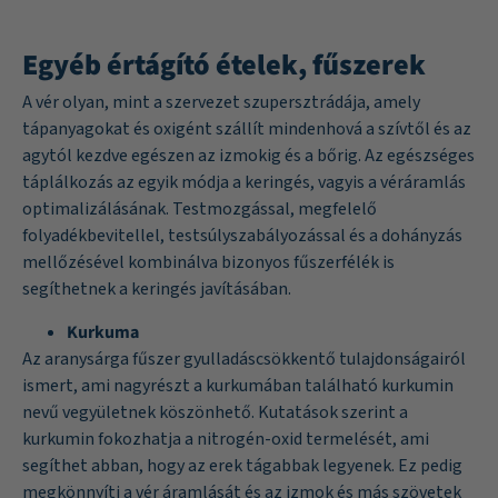
Egyéb értágító ételek, fűszerek
A vér olyan, mint a szervezet szupersztrádája, amely
tápanyagokat és oxigént szállít mindenhová a szívtől és az
agytól kezdve egészen az izmokig és a bőrig. Az egészséges
táplálkozás az egyik módja a keringés, vagyis a véráramlás
optimalizálásának. Testmozgással, megfelelő
folyadékbevitellel, testsúlyszabályozással és a dohányzás
mellőzésével kombinálva bizonyos fűszerfélék is
segíthetnek a keringés javításában.
Kurkuma
Az aranysárga fűszer gyulladáscsökkentő tulajdonságairól
ismert, ami nagyrészt a kurkumában található kurkumin
nevű vegyületnek köszönhető.
Kutatások
szerint a
kurkumin fokozhatja a nitrogén-oxid termelését, ami
segíthet abban, hogy az erek tágabbak legyenek. Ez pedig
megkönnyíti a vér áramlását és az izmok és más szövetek