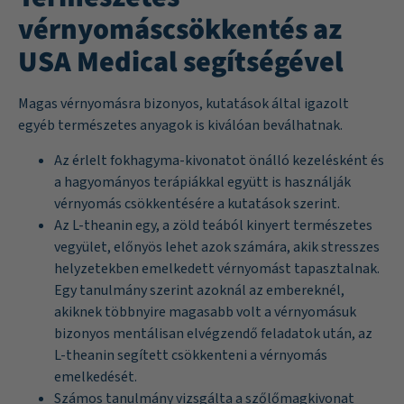
vérnyomáscsökkentés az
USA Medical segítségével
Magas vérnyomásra bizonyos, kutatások által igazolt
egyéb természetes anyagok is kiválóan beválhatnak.
Az érlelt fokhagyma-kivonatot önálló kezelésként és
a hagyományos terápiákkal együtt is használják
vérnyomás csökkentésére a
kutatások
szerint.
Az L-theanin egy, a zöld teából kinyert természetes
vegyület, előnyös lehet azok számára, akik stresszes
helyzetekben emelkedett vérnyomást tapasztalnak.
Egy
tanulmány
szerint azoknál az embereknél,
akiknek többnyire magasabb volt a vérnyomásuk
bizonyos mentálisan elvégzendő feladatok után, az
L-theanin segített csökkenteni a vérnyomás
emelkedését.
Számos tanulmány vizsgálta a szőlőmagkivonat