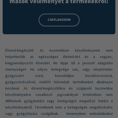
mások véleményét a termékekről!
CSATLAKOZOM
Étrend-kiegészítő és kozmetikum készítményeink nem
helyettesítik az egészséges életmódot és a vegyes,
kiegyensúlyozott étrendet. Ne lépje túl a javasolt adagolási
mennyiséget. Ha súlyos betegsége van, vagy vényköteles
gyógyszert szed, konzultáljon kezelőorvosával,
gyógyszerészével, mielőtt bármelyik termékünket alkalmazni
kezdené. Az étrend-kiegészítőkre és szájápoló kozmetikai
készítményekre vonatkozó jogszabályok értelmében nem
állíthatunk gyógyhatást vagy betegséget megelőző hatást a
készítményekről. Termékeink nem a betegségek megelőzésére
vagy gyógyítására szolgálnak. Amennyiben weboldalunkat