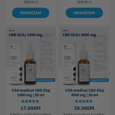
2026.08.12
2026.08.12
MEGNÉZEM
MEGNÉZEM
Ingyenes kiszállítás
Ingyenes kiszállítás
USA medical CBD Olaj
USA medical CBD Olaj
1000 mg | 30 ml
3000 mg | 30 ml
Értékelés:
Értékelés:
17.900
Ft
39.900
Ft
4.87
4.88
/ 5
/ 5